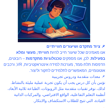
העתיד
0/2
התחומים בהם אנחנו פעילים
0/11
📌 ציוד מתקדם ושיעורים חווייתיים
אנו מאמינים שכל שיעור חייב להיות
חווייתי, מעשי ומלא
בפעילות
. לכן, אנו מספקים
טכנולוגיות מתקדמות
– רובוטים,
הדפסות תלת-ממד, מערכות למידה אינטראקטיביות, VR, ורכבים
אוטונומיים, המאפשרים לתלמידים לחקור וליצור.
📌 معدات متقدمة ودروس تجريبية
نؤمن بأن كل درس يجب أن يكون تجربة عملية مليئة بالنشاط.
لذلك، نوفر تقنيات متقدمة مثل الروبوتات، الطباعة ثلاثية الأبعاد،
أنظمة التعلم التفاعلية، الواقع الافتراضي، والمركبات الذاتية
القيادة، التي تتيح للطلاب الاستكشاف والابتكار.