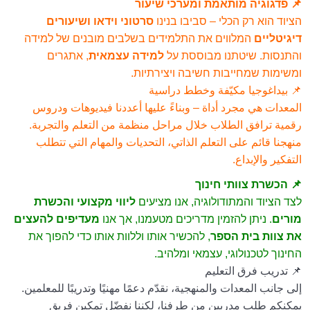
📌 פדגוגיה מותאמת ומערכי שיעור
הציוד הוא רק הכלי – סביבו בנינו
סרטוני וידאו ושיעורים
דיגיטליים
המלווים את התלמידים בשלבים מובנים של למידה
והתנסות. שיטתנו מבוססת על
למידה עצמאית
, אתגרים
ומשימות שמחייבות חשיבה ויצירתיות.
📌 بيداغوجيا مكيّفة وخطط دراسية
المعدات هي مجرد أداة – وبناءً عليها أعددنا فيديوهات ودروس
رقمية ترافق الطلاب خلال مراحل منظمة من التعلم والتجربة.
منهجنا قائم على التعلم الذاتي، التحديات والمهام التي تتطلب
التفكير والإبداع.
📌 הכשרת צוותי חינוך
לצד הציוד והמתודולוגיה, אנו מציעים
ליווי מקצועי והכשרת
מורים
. ניתן להזמין מדריכים מטעמנו, אך אנו
מעדיפים להעצים
את צוות בית הספר
, להכשיר אותו וללוות אותו כדי להפוך את
החינוך לטכנולוגי, עצמאי ומלהיב.
📌 تدريب فرق التعليم
إلى جانب المعدات والمنهجية، نقدّم دعمًا مهنيًا وتدريبًا للمعلمين.
يمكنكم طلب مدربين من طرفنا، لكننا نفضّل تمكين فريق