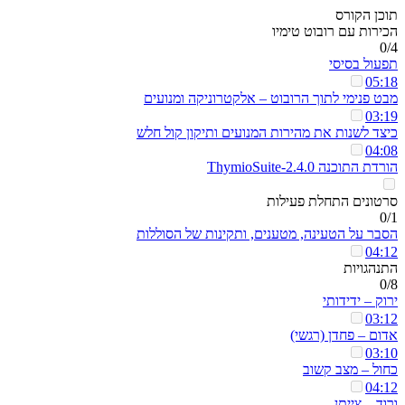
תוכן הקורס
הכירות עם רובוט טימיו
0/4
תפעול בסיסי
05:18
מבט פנימי לתוך הרובוט – אלקטרוניקה ומנועים
03:19
כיצד לשנות את מהירות המנועים ותיקון קול חלש
04:08
הורדת התוכנה ThymioSuite-2.4.0
סרטונים התחלת פעילות
0/1
הסבר על הטעינה, מטענים, ותקינות של הסוללות
04:12
התנהגויות
0/8
ירוק – ידידותי
03:12
אדום – פחדן (רגשי)
03:10
כחול – מצב קשוב
04:12
ורוד – צייתן