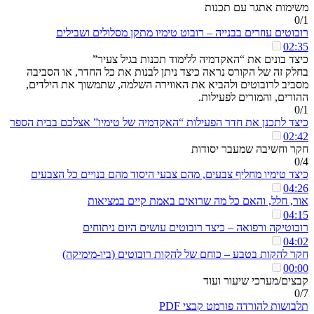
משימות אתגר עם תכנות
0/1
רובוטים עוזרים בבנייה – רובוט טימיו מתקן מסלולים ושבילים
02:35
כיצד בונים את “האקדמיה ללימוד תכנות בגיל צעיר”
בחלק זה של הקורס נראה כיצד ניתן לבנות את כל החדר, או הסביבה
מסביב לרובוטים ולהביא את האווירה השלמה, שתמשוך את הילדים,
ההורים, והמורים לפעילות.
0/1
כיצד לתכנן את חדר הפעילות “האקדמיה של טימיו” אצלכם בבית הספר
02:42
חקר וחשיבה שמעבר יסודות
0/4
כיצד טימיו מחליף צבעים, מהם צבעי היסוד מהם בנויים כל הצבעים
04:26
אור, חלל, והאם כל מה שרואים באמת קיים במציאות
04:15
רובוטיקה ורפואה – כיצד רובוטים עושים היום ניתוחים
04:02
חקר להקות בטבע – כוחם של להקות רובוטים (ביו-מימיקה)
00:00
קבצים/מערכי שיעור ועוד
0/7
תלבושות להורדה פורמט קבצי PDF