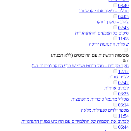
03:40
תכלת – עוקב אחרי קו שחור
04:05
צהוב – סקרן וחוקר
02:43
סיכום כל הצבעים וההתנהגויות
11:08
שאלות התנהגות ירוקה
משימות ראשונות עם הרובוטים (ללא תכנות)
0/7
חקר מקדים – מהו רובוט ושימוש בדף החקר (כיתות ב-ג)
12:12
לצייר צורות
02:42
לכתוב אותיות
03:25
מסלול מתגמל סוכריות מתפוצצות
03:14
מספר ילדים לפעילות מלאה
11:54
לכתוב את השמות של התלמידים עם הרובוט במגוון התנהגויות
06:44