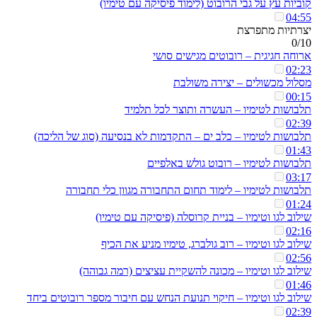
קוביות עץ על גבי הרובוט (לימוד פיסיקה עם טימיו)
04:55
יצרתיות מתפרצת
0/10
ארוחה חגיגית – רובוטים מגישים סושי
02:23
מסלול מכשולים – יצירה משולבת
00:15
תלבושות לטימיו – העשרה ותוצר לכל תלמיד
02:39
תלבושות לטימיו – כלב ים – התקדמות לא בנסיעה (סוג של הליכה)
01:43
תלבושות לטימיו – רובוט גולש באלפיים
03:17
תלבושות לטימיו – לימוד תחום התחבורה מגוון כלי תחבורה
01:24
שילוב לגו וטימיו – בניית קרוסלה (פיסיקה עם טימיו)
02:16
שילוב לגו וטימיו – רוב גולברג, טימיו מניע את הכיף
02:56
שילוב לגו וטימיו – מכונה להשקיית עציצים (רמה גבוהה)
01:46
שילוב לגו וטימיו – חיקוי תנועת הנחש עם חיבור מספר רובוטים ביחד
02:39