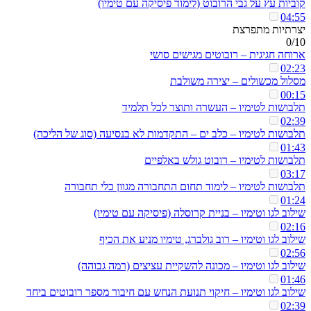
קוביות עץ על גבי הרובוט (לימוד פיסיקה עם טימיו)
04:55
יצרתיות מתפרצת
0/10
ארוחה חגיגית – רובוטים מגישים סושי
02:23
מסלול מכשולים – יצירה משולבת
00:15
תלבושות לטימיו – העשרה ותוצר לכל תלמיד
02:39
תלבושות לטימיו – כלב ים – התקדמות לא בנסיעה (סוג של הליכה)
01:43
תלבושות לטימיו – רובוט גולש באלפיים
03:17
תלבושות לטימיו – לימוד תחום התחבורה מגוון כלי תחבורה
01:24
שילוב לגו וטימיו – בניית קרוסלה (פיסיקה עם טימיו)
02:16
שילוב לגו וטימיו – רוב גולברג, טימיו מניע את הכיף
02:56
שילוב לגו וטימיו – מכונה להשקיית עציצים (רמה גבוהה)
01:46
שילוב לגו וטימיו – חיקוי תנועת הנחש עם חיבור מספר רובוטים ביחד
02:39