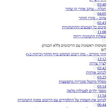
03:40
תכלת – עוקב אחרי קו שחור
04:05
צהוב – סקרן וחוקר
02:43
סיכום כל הצבעים וההתנהגויות
11:08
שאלות התנהגות ירוקה
משימות ראשונות עם הרובוטים (ללא תכנות)
0/7
חקר מקדים – מהו רובוט ושימוש בדף החקר (כיתות ב-ג)
12:12
לצייר צורות
02:42
לכתוב אותיות
03:25
מסלול מתגמל סוכריות מתפוצצות
03:14
מספר ילדים לפעילות מלאה
11:54
לכתוב את השמות של התלמידים עם הרובוט במגוון התנהגויות
06:44