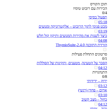
תוכן הקורס
הכירות עם רובוט טימיו
0/4
תפעול בסיסי
05:18
מבט פנימי לתוך הרובוט – אלקטרוניקה ומנועים
03:19
כיצד לשנות את מהירות המנועים ותיקון קול חלש
04:08
הורדת התוכנה ThymioSuite-2.4.0
סרטונים התחלת פעילות
0/1
הסבר על הטעינה, מטענים, ותקינות של הסוללות
04:12
התנהגויות
0/8
ירוק – ידידותי
03:12
אדום – פחדן (רגשי)
03:10
כחול – מצב קשוב
04:12
ורוד – צייתן