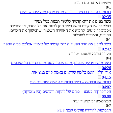
משימות אתגר עם תכנות
0/1
רובוטים עוזרים בבנייה – רובוט טימיו מתקן מסלולים ושבילים
02:35
כיצד בונים את “האקדמיה ללימוד תכנות בגיל צעיר”
בחלק זה של הקורס נראה כיצד ניתן לבנות את כל החדר, או הסביבה
מסביב לרובוטים ולהביא את האווירה השלמה, שתמשוך את הילדים,
ההורים, והמורים לפעילות.
0/1
כיצד לתכנן את חדר הפעילות “האקדמיה של טימיו” אצלכם בבית הספר
02:42
חקר וחשיבה שמעבר יסודות
0/4
כיצד טימיו מחליף צבעים, מהם צבעי היסוד מהם בנויים כל הצבעים
04:26
אור, חלל, והאם כל מה שרואים באמת קיים במציאות
04:15
רובוטיקה ורפואה – כיצד רובוטים עושים היום ניתוחים
04:02
חקר להקות בטבע – כוחם של להקות רובוטים (ביו-מימיקה)
00:00
קבצים/מערכי שיעור ועוד
0/7
תלבושות להורדה פורמט קבצי PDF