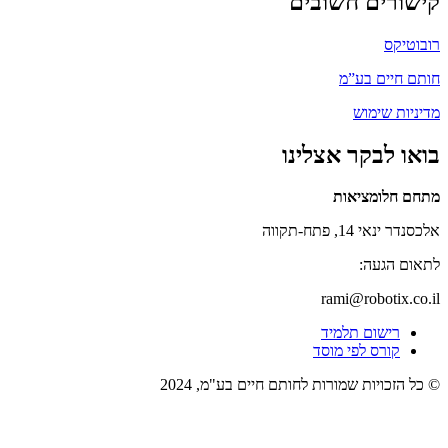
קישורים חשובים
רובוטיקס
חותם חיים בע”מ
מדיניות שימוש
בואו לבקר אצלינו
מתחם חלומציאות
אלכסנדר ינאי 14, פתח-תקווה
לתאום הגעה:
rami@robotix.co.il
רישום תלמיד
קורס לפי מוסד
© כל הזכויות שמורות לחותם חיים בע"מ, 2024