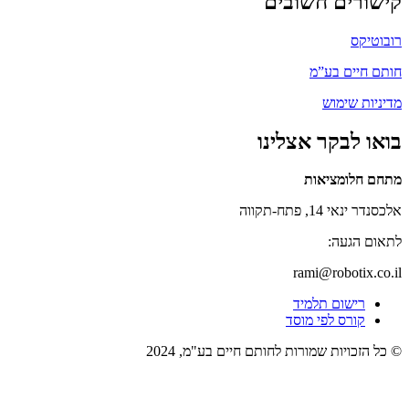
קישורים חשובים
רובוטיקס
חותם חיים בע”מ
מדיניות שימוש
בואו לבקר אצלינו
מתחם חלומציאות
אלכסנדר ינאי 14, פתח-תקווה
לתאום הגעה:
rami@robotix.co.il
רישום תלמיד
קורס לפי מוסד
© כל הזכויות שמורות לחותם חיים בע"מ, 2024