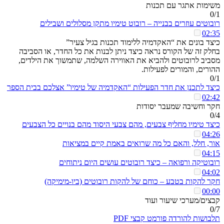
משימות אתגר עם תכנות
0/1
רובוטים עוזרים בבנייה – רובוט טימיו מתקן מסלולים ושבילים
02:35
כיצד בונים את “האקדמיה ללימוד תכנות בגיל צעיר”
בחלק זה של הקורס נראה כיצד ניתן לבנות את כל החדר, או הסביבה
מסביב לרובוטים ולהביא את האווירה השלמה, שתמשוך את הילדים,
ההורים, והמורים לפעילות.
0/1
כיצד לתכנן את חדר הפעילות “האקדמיה של טימיו” אצלכם בבית הספר
02:42
חקר וחשיבה שמעבר יסודות
0/4
כיצד טימיו מחליף צבעים, מהם צבעי היסוד מהם בנויים כל הצבעים
04:26
אור, חלל, והאם כל מה שרואים באמת קיים במציאות
04:15
רובוטיקה ורפואה – כיצד רובוטים עושים היום ניתוחים
04:02
חקר להקות בטבע – כוחם של להקות רובוטים (ביו-מימיקה)
00:00
קבצים/מערכי שיעור ועוד
0/7
תלבושות להורדה פורמט קבצי PDF