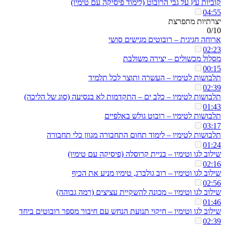
קוביות עץ על גבי הרובוט (לימוד פיסיקה עם טימיו)
04:55
יצרתיות מתפרצת
0/10
ארוחה חגיגית – רובוטים מגישים סושי
02:23
מסלול מכשולים – יצירה משולבת
00:15
תלבושות לטימיו – העשרה ותוצר לכל תלמיד
02:39
תלבושות לטימיו – כלב ים – התקדמות לא בנסיעה (סוג של הליכה)
01:43
תלבושות לטימיו – רובוט גולש באלפיים
03:17
תלבושות לטימיו – לימוד תחום התחבורה מגוון כלי תחבורה
01:24
שילוב לגו וטימיו – בניית קרוסלה (פיסיקה עם טימיו)
02:16
שילוב לגו וטימיו – רוב גולברג, טימיו מניע את הכיף
02:56
שילוב לגו וטימיו – מכונה להשקיית עציצים (רמה גבוהה)
01:46
שילוב לגו וטימיו – חיקוי תנועת הנחש עם חיבור מספר רובוטים ביחד
02:39