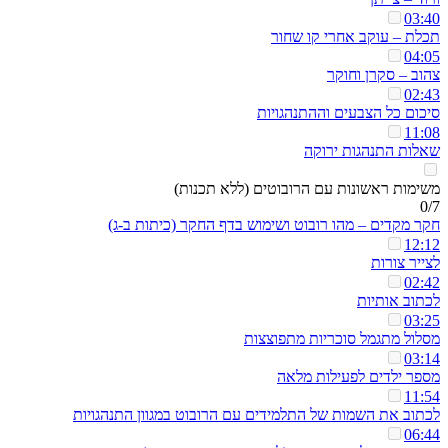
03:40
תכלת – עוקב אחרי קו שחור
04:05
צהוב – סקרן וחוקר
02:43
סיכום כל הצבעים וההתנהגויות
11:08
שאלות התנהגות ירוקה
משימות ראשונות עם הרובוטים (ללא תכנות)
0/7
חקר מקדים – מהו רובוט ושימוש בדף החקר (כיתות ב-ג)
12:12
לצייר צורות
02:42
לכתוב אותיות
03:25
מסלול מתגמל סוכריות מתפוצצות
03:14
מספר ילדים לפעילות מלאה
11:54
לכתוב את השמות של התלמידים עם הרובוט במגוון התנהגויות
06:44