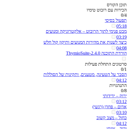
תוכן הקורס
הכירות עם רובוט טימיו
0/4
תפעול בסיסי
05:18
מבט פנימי לתוך הרובוט – אלקטרוניקה ומנועים
03:19
כיצד לשנות את מהירות המנועים ותיקון קול חלש
04:08
הורדת התוכנה ThymioSuite-2.4.0
סרטונים התחלת פעילות
0/1
הסבר על הטעינה, מטענים, ותקינות של הסוללות
04:12
התנהגויות
0/8
ירוק – ידידותי
03:12
אדום – פחדן (רגשי)
03:10
כחול – מצב קשוב
04:12
ורוד – צייתן