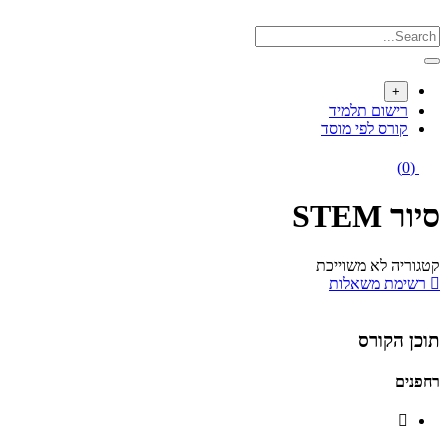
Skip
to
content
+
רישום תלמיד
קורס לפי מוסד
(0)
סיור STEM
קטגוריה לא משוייכת
רשימת משאלות
תוכן הקורס
רחפנים