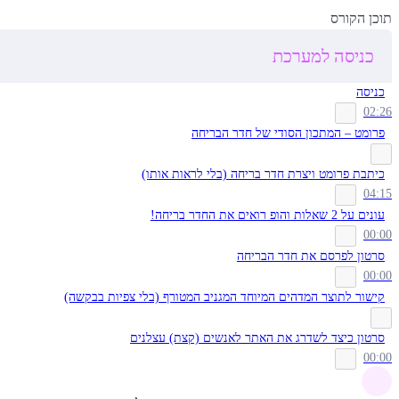
תוכן הקורס
כניסה למערכת
כניסה
02:26
פרומט – המתכון הסודי של חדר הבריחה
כיתבת פרומט ויצרת חדר בריחה (בלי לראות אותו)
04:15
עונים על 2 שאלות והופ רואים את החדר בריחה!
00:00
סרטון לפרסם את חדר הבריחה
00:00
קישור לתוצר המדהים המיוחד המגניב המטורף (בלי צפיות בבקשה)
סרטון כיצד לשדרג את האתר לאנשים (קצת) עצלנים
00:00