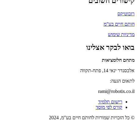
קישורים חשובים
רובוטיקס
חותם חיים בע”מ
מדיניות שימוש
בואו לבקר אצלינו
מתחם חלומציאות
אלכסנדר ינאי 14, פתח-תקווה
לתאום הגעה:
rami@robotix.co.il
רישום תלמיד
קורס לפי מוסד
© כל הזכויות שמורות לחותם חיים בע"מ, 2024