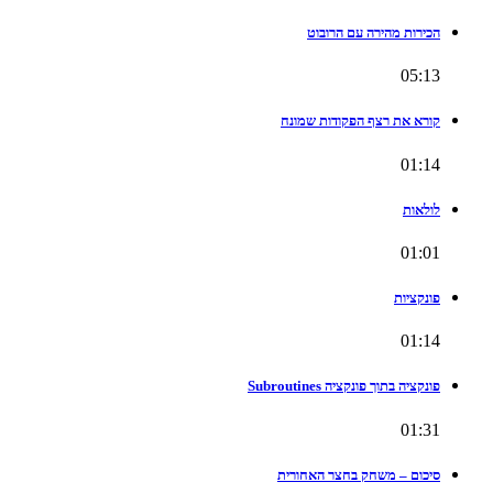
הכירות מהירה עם הרובוט
05:13
קורא את רצף הפקודות שמונח
01:14
לולאות
01:01
פונקציות
01:14
פונקציה בתוך פונקציה Subroutines
01:31
סיכום – משחק בחצר האחורית