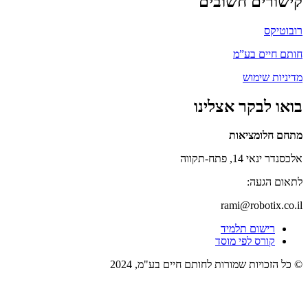
קישורים חשובים
רובוטיקס
חותם חיים בע”מ
מדיניות שימוש
בואו לבקר אצלינו
מתחם חלומציאות
אלכסנדר ינאי 14, פתח-תקווה
לתאום הגעה:
rami@robotix.co.il
רישום תלמיד
קורס לפי מוסד
© כל הזכויות שמורות לחותם חיים בע"מ, 2024