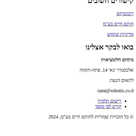
קישורים חשובים
רובוטיקס
חותם חיים בע”מ
מדיניות שימוש
בואו לבקר אצלינו
מתחם חלומציאות
אלכסנדר ינאי 14, פתח-תקווה
לתאום הגעה:
rami@robotix.co.il
רישום תלמיד
קורס לפי מוסד
© כל הזכויות שמורות לחותם חיים בע"מ, 2024