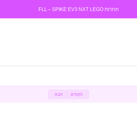
תחרות FLL – SPIKE EV3 NXT LEGO
הכירות עם ארגון FIRST
0/2
עונת הרובוטיקה 2026-2025 FIRST – פתיחת עונה
0/8
עונת הרובוטיקה – כיצד מתחילים עם הנבחרת
0/18
סרטונים חשובים לאסטרטגיה 2025-2026
0/3
באנגלית – UNEARTHED – FIRST LEGO League
05:01
2025-26 Mission Breakdown
הקודם
הבא
תראו את הטכניקות, הפשטות והאמינות
00:43
המון דגש על בניה מתוחכמת ולהתיישר על המתקנים
02:56
הסבר על המשימות
0/13