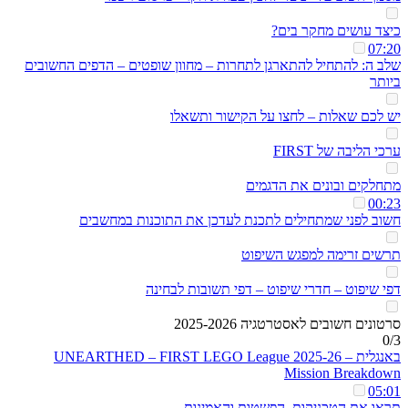
כיצד עושים מחקר בים?
07:20
שלב ה: להתחיל להתארגן לתחרות – מחוון שופטים – הדפים החשובים
ביותר
יש לכם שאלות – לחצו על הקישור ותשאלו
ערכי הליבה של FIRST
מתחלקים ובונים את הדגמים
00:23
חשוב לפני שמתחילים לתכנת לעדכן את התוכנות במחשבים
תרשים זרימה למפגש השיפוט
דפי שיפוט – חדרי שיפוט – דפי תשובות לבחינה
סרטונים חשובים לאסטרטגיה 2025-2026
0/3
באנגלית – UNEARTHED – FIRST LEGO League 2025-26
Mission Breakdown
05:01
תראו את הטכניקות, הפשטות והאמינות