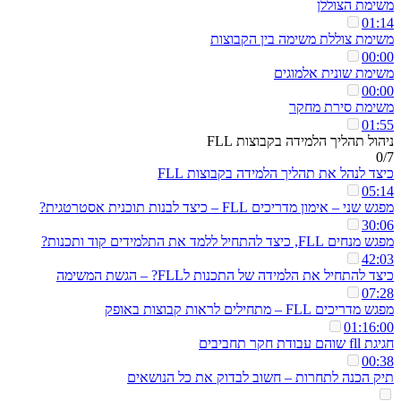
משימת הצוללן
01:14
משימת צוללת משימה בין הקבוצות
00:00
משימת שונית אלמוגים
00:00
משימת סירת מחקר
01:55
ניהול תהליך הלמידה בקבוצות FLL
0/7
כיצד לנהל את תהליך הלמידה בקבוצות FLL
05:14
מפגש שני – אימון מדריכים FLL – כיצד לבנות תוכנית אסטרטגית?
30:06
מפגש מנחים FLL, כיצד להתחיל ללמד את התלמידים קוד ותכנות?
42:03
כיצד להתחיל את הלמידה של התכנות לFLL? – הגשת המשימה
07:28
מפגש מדריכים FLL – מתחילים לראות קבוצות באופק
01:16:00
חגיגת fll שוהם עבודת חקר תחביבים
00:38
תיק הכנה לתחרות – חשוב לבדוק את כל הנושאים