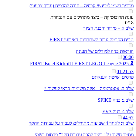
מדריך רשמי למפגשי קבוצה – חובה להדפיס (עדיף צבעוני)
עונת הרובוטיקה – כיצד מתחילים עם הנבחרת
0/18
שלב א – סידור והכנת הציוד
טופס הסכמה עבור השתתפות באירועי FIRST
הוראות בניה למודלים של העונה
00:00
🎗️ 2025 FIRST Israel Kickoff | FIRST LEGO League
01:21:53
פרסים ושיטת הענקתם
שלב ב: אסטרטגיה – איזה משימות כדאי לעשות ?
שלב ג: בניה SPIKE
שלב ג: בניה EV3
44:57
שלב ד: לאחר 4 שבועות מתחילים לעבוד על עבודות החקר
מסמך חשוב על “כיצד להכין עבודת חקר” פרסום רשמי