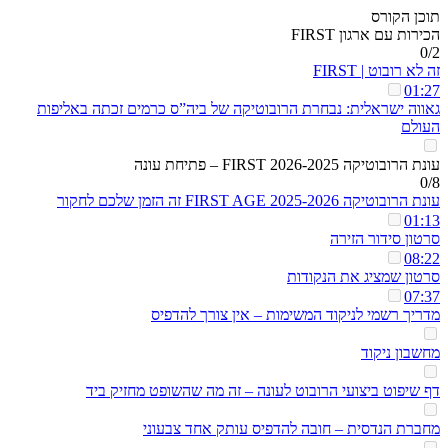
תוכן הקורס
הכירות עם ארגון FIRST
0/2
זה לא רובוט | FIRST
01:27
גאווה ישראלית: נבחרת הרובוטיקה של ביה”ס כרמים זכתה באליפות
העולם
עונת הרובוטיקה 2026-2025 FIRST – פתיחת עונה
0/8
עונת הרובוטיקה 2025-2026 FIRST AGE זה הזמן שלכם לחקור
01:13
סרטון סידור הזירה
08:22
סרטון שמציג את הנקודות
07:37
מדריך רשמי לניקוד המשימות – אין צורך להדפיס
מחשבון ניקוד
דף שיפוט ביצועי הרובוט לעונה – זה מה שהשופט מחזיק ביד
מחברת הנדסית – חובה להדפיס עותק אחד צבעוני