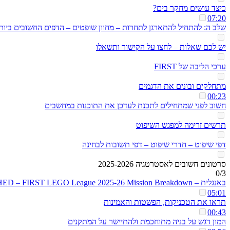
כיצד עושים מחקר בים?
07:20
שלב ה: להתחיל להתארגן לתחרות – מחוון שופטים – הדפים החשובים ביות
יש לכם שאלות – לחצו על הקישור ותשאלו
ערכי הליבה של FIRST
מתחלקים ובונים את הדגמים
00:23
חשוב לפני שמתחילים לתכנת לעדכן את התוכנות במחשבים
תרשים זרימה למפגש השיפוט
דפי שיפוט – חדרי שיפוט – דפי תשובות לבחינה
סרטונים חשובים לאסטרטגיה 2025-2026
0/3
באנגלית – UNEARTHED – FIRST LEGO League 2025-26 Mission Breakdown
05:01
תראו את הטכניקות, הפשטות והאמינות
00:43
המון דגש על בניה מתוחכמת ולהתיישר על המתקנים