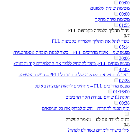
00:00
משימת שונית אלמוגים
00:00
משימת סירת מחקר
01:55
ניהול תהליך הלמידה בקבוצות FLL
0/7
כיצד לנהל את תהליך הלמידה בקבוצות FLL
05:14
מפגש שני – אימון מדריכים FLL – כיצד לבנות תוכנית אסטרטגית?
30:06
מפגש מנחים FLL, כיצד להתחיל ללמד את התלמידים קוד ותכנות?
42:03
כיצד להתחיל את הלמידה של התכנות לFLL? – הגשת המשימה
07:28
מפגש מדריכים FLL – מתחילים לראות קבוצות באופק
01:16:00
חגיגת fll שוהם עבודת חקר תחביבים
00:38
תיק הכנה לתחרות – חשוב לבדוק את כל הנושאים
בונים למידה עם לגו – מאמר העשרה
0/8
אילו כישורי לומדים עשוי לגו לפתח?