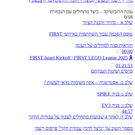
מדריך רשמי למפגשי קבוצה – חובה להדפיס (עדיף צבעוני)
עונת הרובוטיקה – כיצד מתחילים עם הנבחרת
0/18
שלב א – סידור והכנת הציוד
טופס הסכמה עבור השתתפות באירועי FIRST
הוראות בניה למודלים של העונה
00:00
🎗️ 2025 FIRST Israel Kickoff | FIRST LEGO League
01:21:53
פרסים ושיטת הענקתם
שלב ב: אסטרטגיה – איזה משימות כדאי לעשות ?
שלב ג: בניה SPIKE
שלב ג: בניה EV3
44:57
שלב ד: לאחר 4 שבועות מתחילים לעבוד על עבודות החקר
מסמך חשוב על “כיצד להכין עבודת חקר” פרסום רשמי