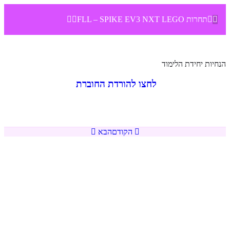
תחרות FLL – SPIKE EV3 NXT LEGO
הכירות עם ארגון FIRST
0/2
הנחיות יחידת הלימוד
עונת הרובוטיקה 2026-2025 FIRST – פתיחת עונה
לחצו להורדת החוברת
0/8
01:13
עונת הרובוטיקה 2025-2026 FIRST AGE זה הזמן
שלכם לחקור
הקודם
הבא
סרטון סידור הזירה
08:22
סרטון שמציג את הנקודות
07:37
מדריך רשמי לניקוד המשימות – אין צורך להדפיס
מחשבון ניקוד