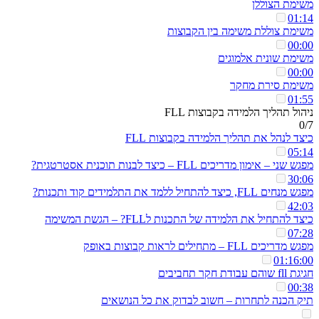
משימת הצוללן
01:14
משימת צוללת משימה בין הקבוצות
00:00
משימת שונית אלמוגים
00:00
משימת סירת מחקר
01:55
ניהול תהליך הלמידה בקבוצות FLL
0/7
כיצד לנהל את תהליך הלמידה בקבוצות FLL
05:14
מפגש שני – אימון מדריכים FLL – כיצד לבנות תוכנית אסטרטגית?
30:06
מפגש מנחים FLL, כיצד להתחיל ללמד את התלמידים קוד ותכנות?
42:03
כיצד להתחיל את הלמידה של התכנות לFLL? – הגשת המשימה
07:28
מפגש מדריכים FLL – מתחילים לראות קבוצות באופק
01:16:00
חגיגת fll שוהם עבודת חקר תחביבים
00:38
תיק הכנה לתחרות – חשוב לבדוק את כל הנושאים