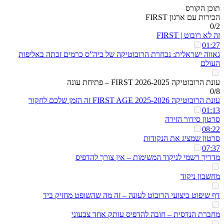
תוכן הקורס
הכירות עם ארגון FIRST
0/2
זה לא רובוט | FIRST
01:27
גאווה ישראלית: נבחרת הרובוטיקה של ביה”ס כרמים זכתה באליפות
העולם
עונת הרובוטיקה 2026-2025 FIRST – פתיחת עונה
0/8
עונת הרובוטיקה 2025-2026 FIRST AGE זה הזמן שלכם לחקור
01:13
סרטון סידור הזירה
08:22
סרטון שמציג את הנקודות
07:37
מדריך רשמי לניקוד המשימות – אין צורך להדפיס
מחשבון ניקוד
דף שיפוט ביצועי הרובוט לעונה – זה מה שהשופט מחזיק ביד
מחברת הנדסית – חובה להדפיס עותק אחד צבעוני