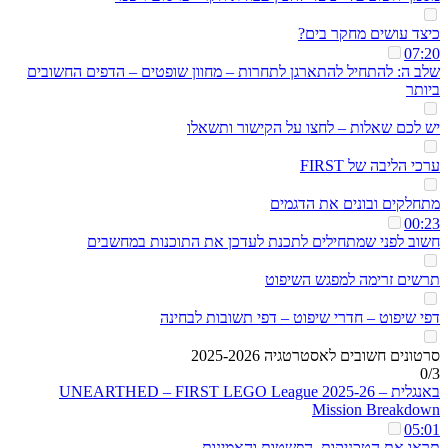
כיצד עושים מחקר בים?
07:20
שלב ה: להתחיל להתארגן לתחרות – מחוון שופטים – הדפים החשובים
ביותר
יש לכם שאלות – לחצו על הקישור ותשאלו
ערכי הליבה של FIRST
מתחלקים ובונים את הדגמים
00:23
חשוב לפני שמתחילים לתכנת לעדכן את התוכנות במחשבים
תרשים זרימה למפגש השיפוט
דפי שיפוט – חדרי שיפוט – דפי תשובות לבחינה
סרטונים חשובים לאסטרטגיה 2025-2026
0/3
באנגלית – UNEARTHED – FIRST LEGO League 2025-26
Mission Breakdown
05:01
תראו את הטכניקות, הפשטות והאמינות