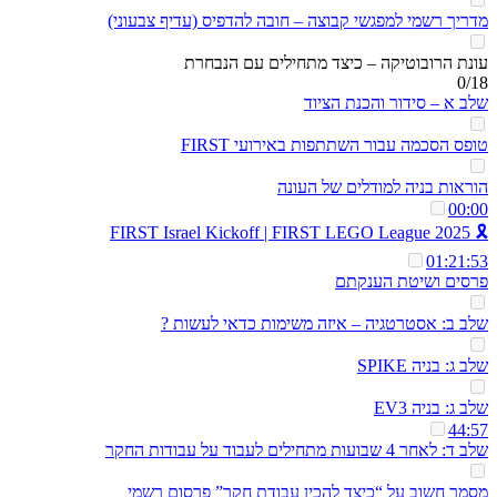
מדריך רשמי למפגשי קבוצה – חובה להדפיס (עדיף צבעוני)
עונת הרובוטיקה – כיצד מתחילים עם הנבחרת
0/18
שלב א – סידור והכנת הציוד
טופס הסכמה עבור השתתפות באירועי FIRST
הוראות בניה למודלים של העונה
00:00
🎗️ 2025 FIRST Israel Kickoff | FIRST LEGO League
01:21:53
פרסים ושיטת הענקתם
שלב ב: אסטרטגיה – איזה משימות כדאי לעשות ?
שלב ג: בניה SPIKE
שלב ג: בניה EV3
44:57
שלב ד: לאחר 4 שבועות מתחילים לעבוד על עבודות החקר
מסמך חשוב על “כיצד להכין עבודת חקר” פרסום רשמי