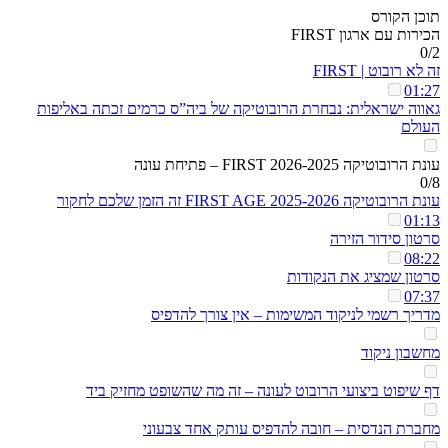
תוכן הקורס
הכירות עם ארגון FIRST
0/2
זה לא רובוט | FIRST
01:27
גאווה ישראלית: נבחרת הרובוטיקה של ביה”ס כרמים זכתה באליפות
העולם
עונת הרובוטיקה 2026-2025 FIRST – פתיחת עונה
0/8
עונת הרובוטיקה 2025-2026 FIRST AGE זה הזמן שלכם לחקור
01:13
סרטון סידור הזירה
08:22
סרטון שמציג את הנקודות
07:37
מדריך רשמי לניקוד המשימות – אין צורך להדפיס
מחשבון ניקוד
דף שיפוט ביצועי הרובוט לעונה – זה מה שהשופט מחזיק ביד
מחברת הנדסית – חובה להדפיס עותק אחד צבעוני