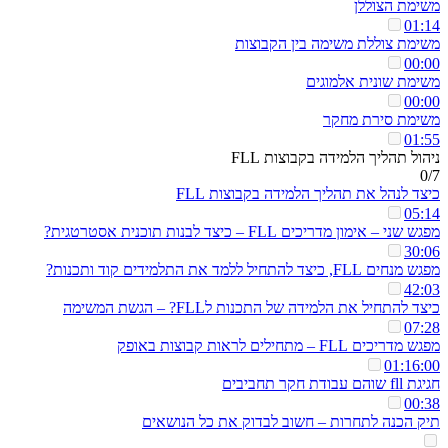
משימת הצוללן
01:14
משימת צוללת משימה בין הקבוצות
00:00
משימת שונית אלמוגים
00:00
משימת סירת מחקר
01:55
ניהול תהליך הלמידה בקבוצות FLL
0/7
כיצד לנהל את תהליך הלמידה בקבוצות FLL
05:14
מפגש שני – אימון מדריכים FLL – כיצד לבנות תוכנית אסטרטגית?
30:06
מפגש מנחים FLL, כיצד להתחיל ללמד את התלמידים קוד ותכנות?
42:03
כיצד להתחיל את הלמידה של התכנות לFLL? – הגשת המשימה
07:28
מפגש מדריכים FLL – מתחילים לראות קבוצות באופק
01:16:00
חגיגת fll שוהם עבודת חקר תחביבים
00:38
תיק הכנה לתחרות – חשוב לבדוק את כל הנושאים