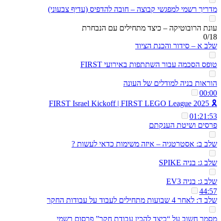
מדריך רשמי למפגשי קבוצה – חובה להדפיס (עדיף צבעוני)
עונת הרובוטיקה – כיצד מתחילים עם הנבחרת
0/18
שלב א – סידור והכנת הציוד
טופס הסכמה עבור השתתפות באירועי FIRST
הוראות בניה למודלים של העונה
00:00
🎗️ 2025 FIRST Israel Kickoff | FIRST LEGO League
01:21:53
פרסים ושיטת הענקתם
שלב ב: אסטרטגיה – איזה משימות כדאי לעשות ?
שלב ג: בניה SPIKE
שלב ג: בניה EV3
44:57
שלב ד: לאחר 4 שבועות מתחילים לעבוד על עבודות החקר
מסמך חשוב על “כיצד להכין עבודת חקר” פרסום רשמי