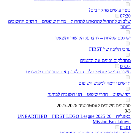
כיצד עושים מחקר בים?
07:20
שלב ה: להתחיל להתארגן לתחרות – מחוון שופטים – הדפים החשובים
ביותר
יש לכם שאלות – לחצו על הקישור ותשאלו
ערכי הליבה של FIRST
מתחלקים ובונים את הדגמים
00:23
חשוב לפני שמתחילים לתכנת לעדכן את התוכנות במחשבים
תרשים זרימה למפגש השיפוט
דפי שיפוט – חדרי שיפוט – דפי תשובות לבחינה
סרטונים חשובים לאסטרטגיה 2025-2026
0/3
באנגלית – UNEARTHED – FIRST LEGO League 2025-26
Mission Breakdown
05:01
תראו את הטכניקות, הפשטות והאמינות