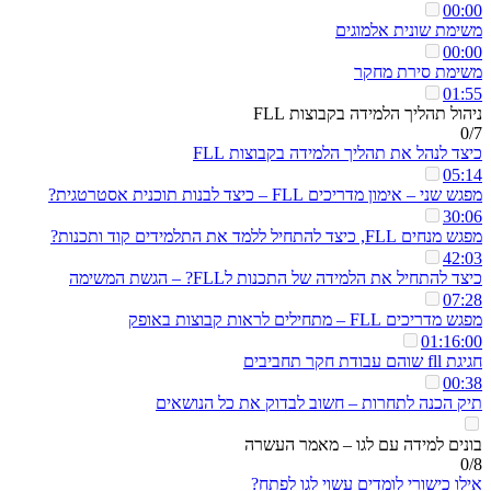
00:00
משימת שונית אלמוגים
00:00
משימת סירת מחקר
01:55
ניהול תהליך הלמידה בקבוצות FLL
0/7
כיצד לנהל את תהליך הלמידה בקבוצות FLL
05:14
מפגש שני – אימון מדריכים FLL – כיצד לבנות תוכנית אסטרטגית?
30:06
מפגש מנחים FLL, כיצד להתחיל ללמד את התלמידים קוד ותכנות?
42:03
כיצד להתחיל את הלמידה של התכנות לFLL? – הגשת המשימה
07:28
מפגש מדריכים FLL – מתחילים לראות קבוצות באופק
01:16:00
חגיגת fll שוהם עבודת חקר תחביבים
00:38
תיק הכנה לתחרות – חשוב לבדוק את כל הנושאים
בונים למידה עם לגו – מאמר העשרה
0/8
אילו כישורי לומדים עשוי לגו לפתח?