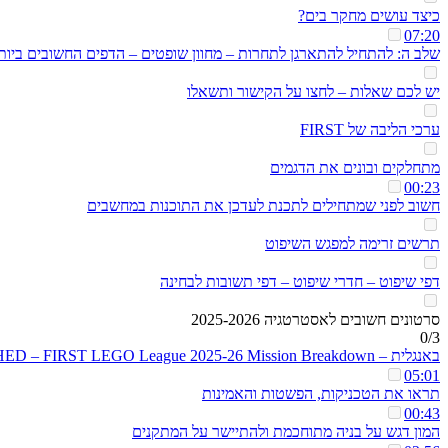
כיצד עושים מחקר בים?
07:20
שלב ה: להתחיל להתארגן לתחרות – מחוון שופטים – הדפים החשובים ביות
יש לכם שאלות – לחצו על הקישור ותשאלו
ערכי הליבה של FIRST
מתחלקים ובונים את הדגמים
00:23
חשוב לפני שמתחילים לתכנת לעדכן את התוכנות במחשבים
תרשים זרימה למפגש השיפוט
דפי שיפוט – חדרי שיפוט – דפי תשובות לבחינה
סרטונים חשובים לאסטרטגיה 2025-2026
0/3
באנגלית – UNEARTHED – FIRST LEGO League 2025-26 Mission Breakdown
05:01
תראו את הטכניקות, הפשטות והאמינות
00:43
המון דגש על בניה מתוחכמת ולהתיישר על המתקנים