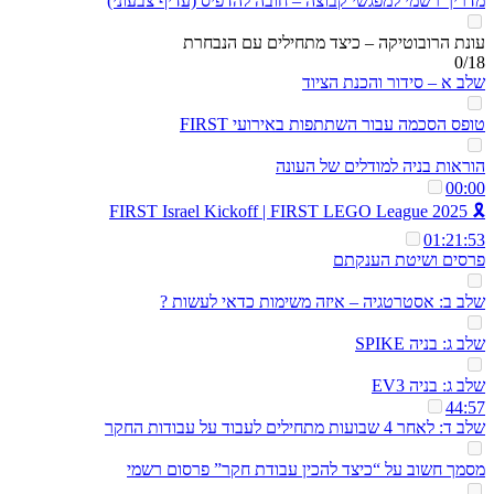
מדריך רשמי למפגשי קבוצה – חובה להדפיס (עדיף צבעוני)
עונת הרובוטיקה – כיצד מתחילים עם הנבחרת
0/18
שלב א – סידור והכנת הציוד
טופס הסכמה עבור השתתפות באירועי FIRST
הוראות בניה למודלים של העונה
00:00
🎗️ 2025 FIRST Israel Kickoff | FIRST LEGO League
01:21:53
פרסים ושיטת הענקתם
שלב ב: אסטרטגיה – איזה משימות כדאי לעשות ?
שלב ג: בניה SPIKE
שלב ג: בניה EV3
44:57
שלב ד: לאחר 4 שבועות מתחילים לעבוד על עבודות החקר
מסמך חשוב על “כיצד להכין עבודת חקר” פרסום רשמי