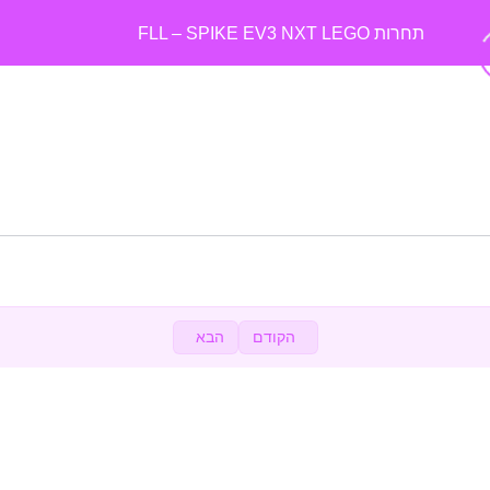
תחרות FLL – SPIKE EV3 NXT LEGO
הכירות עם ארגון FIRST
0/2
עונת הרובוטיקה 2026-2025 FIRST – פתיחת עונה
0/8
עונת הרובוטיקה – כיצד מתחילים עם הנבחרת
0/18
סרטונים חשובים לאסטרטגיה 2025-2026
0/3
באנגלית – UNEARTHED – FIRST LEGO League
05:01
2025-26 Mission Breakdown
הקודם
הבא
תראו את הטכניקות, הפשטות והאמינות
00:43
המון דגש על בניה מתוחכמת ולהתיישר על המתקנים
02:56
הסבר על המשימות
0/13