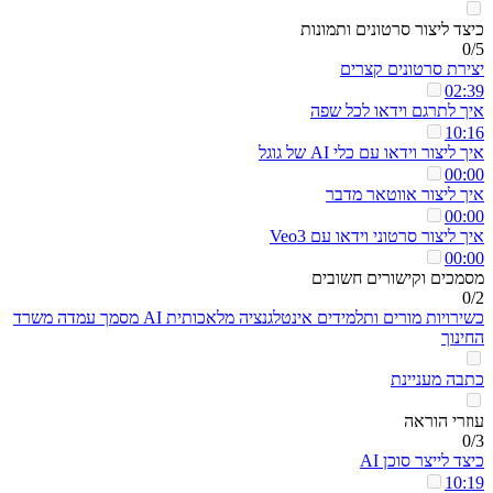
כיצד ליצור סרטונים ותמונות
0/5
יצירת סרטונים קצרים
02:39
איך לתרגם וידאו לכל שפה
10:16
איך ליצור וידאו עם כלי AI של גוגל
00:00
איך ליצור אווטאר מדבר
00:00
איך ליצור סרטוני וידאו עם Veo3
00:00
מסמכים וקישורים חשובים
0/2
כשירויות מורים ותלמידים אינטלגנציה מלאכותית AI מסמך עמדה משרד
החינוך
כתבה מעניינת
עוזרי הוראה
0/3
כיצד לייצר סוכן AI
10:19