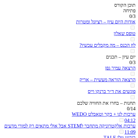
תוכן הקורס
פתיחה
0/3
אודות היום עיון – רציונל ומטרות
טופס שאלון
לוז הכנס – מה מקבלים עכשיו?
יום עיון – תכנים
0/3
הרצאה עמיר גפן
הרצאה הוראה מעשית – אריק
פוגשים את ד״ר ברנקו וייס
תחנות – בחרו את החוויה שלכם
0/14
ערכות לגו + בקר וטאבלט WEDO
04:12
ערכות אלקטרוניקה מתחבר לSTEM אבל אולי מתאים רק למורי מדעים
11:09
רובוט טלי TALE