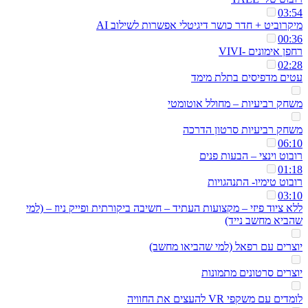
03:54
מיקרוביט + חדר כושר דיגיטלי אפשרות לשילוב AI
00:36
רחפן אימונים -VIVI
02:28
עטים מדפיסים בתלת מימד
משחק רביעיות – מחולל אוטומטי
משחק רביעיות סרטון הדרכה
06:10
רובוט וינצי – הבעות פנים
01:18
רובוט טימיו- התנהגויות
03:10
ללא ציוד פיזי – מקצועות העתיד – חשיבה ביקורתית ופייק ניוז – (למי
שהביא מחשב נייד)
יוצרים עם רפאל (למי שהביאו מחשב)
יוצרים סרטונים מתמונות
לומדים עם משקפי VR להעצים את החוויה