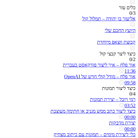
כלים עזר
0/3
אליעזר בן יהודה – תמלול קול
היועץ החכם שלי
קבוצת ווצאפ מיוחדת
כיצד ליצר קבצי קול
0/2
אור פלח – איך ליצור פודקאסט בעברית
11:36
אור פלח – מודל קולי חדש של OpenAI
09:58
כיצד ליצור תמונות
0/4
רמי ויובל – יצירת תמונות
03:52
כיצד ליצור כתב ממש מגניב או חתימה מעוצבת
00:00
יצירת מדבקות
00:00
כלי ליצירת מימים – תמונות עם כיתוב מצחיק