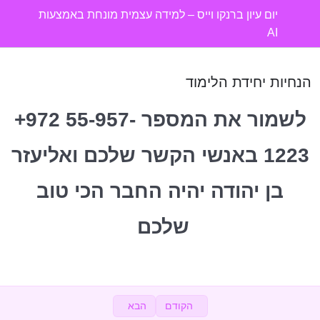
יום עיון ברנקו וייס – למידה עצמית מונחת באמצעות
AI
פתיחה
0/3
הנחיות יחידת הלימוד
יום עיון – תכנים
0/3
לשמור את המספר ⁦+972 55-957-
תחנות – בחרו את החוויה שלכם
0/14
1223⁩ באנשי הקשר שלכם ואליעזר
כלים עזר
0/3
בן יהודה יהיה החבר הכי טוב
אליעזר בן יהודה – תמלול קול
שלכם
היועץ החכם שלי
קבוצת ווצאפ מיוחדת
כיצד ליצר קבצי קול
0/2
הקודם
הבא