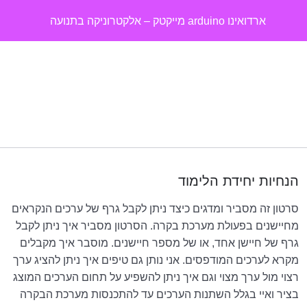
ארדואינו arduino מייקטק – אלקטרוניקה בתנועה
קישורים חשובים
0/4
שיעורים על רכיבי ערכת מייקטק
0/16
סרטוני בניה של ערכת מייקטק
0/5
רכיבים שאינם כלולים בערכת מייקטק
0/13
הנחיות יחידת הלימוד
שימושים מתקדמים בתוכנה – ניתור וזיהוי
0/2
סרטון זה מסביר ומדגים כיצד ניתן לקבל גרף של ערכים הנקראים
שימוש בסיריאל פלוטר בסביבת ארדואינו
16:00
מחיישנים בפעולת מערכת בקרה. הסרטון מסביר איך ניתן לקבל
גרף של חיישן אחד, או של מספר חיישנים. מוסבר איך מקבלים
מתאור מילולי לתרשים זרימה וקוד
19:25
מקרא לערכים המודפסים. אני נותן גם טיפים איך ניתן להציג ערך
רצוי מול ערך מצוי וגם איך ניתן להשפיע על תחום הערכים המוצג
פרויקטים ואפלקציות מתקדמות
0/7
בציר ואיי בגלל השתנות הערכים עד להתכנסות מערכת הבקרה