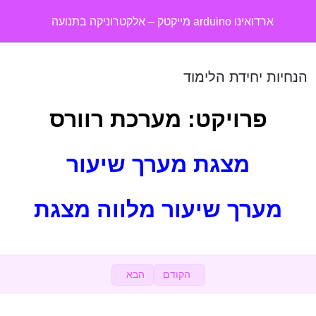
ארדואינו arduino מייקטק – אלקטרוניקה בתנועה
קישורים חשובים
0/4
הנחיות יחידת הלימוד
שיעורים על רכיבי ערכת מייקטק
0/16
פרויקט: מערכת רוורס
סרטוני בניה של ערכת מייקטק
0/5
רכיבים שאינם כלולים בערכת מייקטק
מצגת מערך שיעור
0/13
רכיבי פלט – זמזם אקטיבי
מערך שיעור מלווה מצגת
רכיבי פלט – זמזם פסיבי
זמזם
01:00
הקודם
הבא
חיישן לחות וטמפרטורה DHD11 – סרטון
00:46
7 Segment