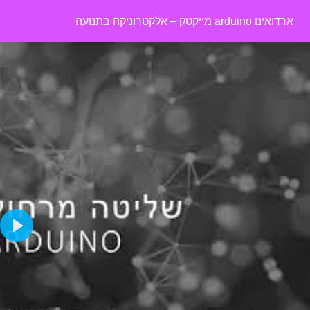
ארדואינו arduino מייקטק – אלקטרוניקה בתנועה
Play