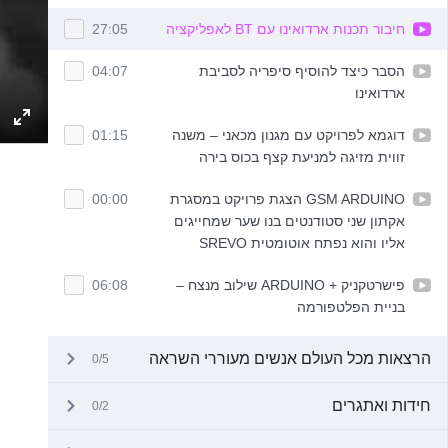
חיבור תכנות ארדואינו עם BT לאפליקציה
27:05
הסבר כיצד להוסיף סיפריה לסביבת
04:07
ארדואינו
דוגמא לפרויקט עם מגנון מכאני – משנה
01:15
ettings
Enter
זווית מזיגה למניעת קצף בכוס בירה
fullscreen
GSM ARDUINO הצגת פרויקט במסגרת
00:00
אקתון שני סטודנטים בנו שער שמחייגים
אליו והוא נפתח אוטומטית SREVO
פישרטקניק + ARDUINO שילוב מנצח –
06:08
בניית הפלטפורמה
הרצאות מכל העולם אנשים מעוררי השראה
0/5
חידות ואתגרים
0/2