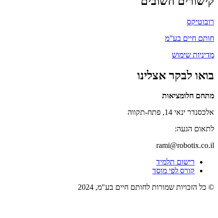
קישורים חשובים
רובוטיקס
חותם חיים בע”מ
מדיניות שימוש
בואו לבקר אצלינו
מתחם חלומציאות
אלכסנדר ינאי 14, פתח-תקווה
לתאום הגעה:
rami@robotix.co.il
רישום תלמיד
קורס לפי מוסד
© כל הזכויות שמורות לחותם חיים בע"מ, 2024