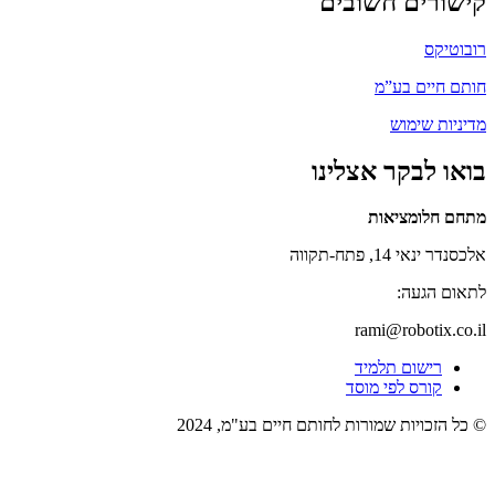
קישורים חשובים
רובוטיקס
חותם חיים בע”מ
מדיניות שימוש
בואו לבקר אצלינו
מתחם חלומציאות
אלכסנדר ינאי 14, פתח-תקווה
לתאום הגעה:
rami@robotix.co.il
רישום תלמיד
קורס לפי מוסד
© כל הזכויות שמורות לחותם חיים בע"מ, 2024