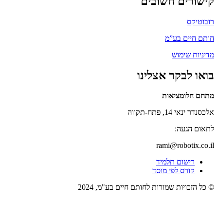
קישורים חשובים
רובוטיקס
חותם חיים בע”מ
מדיניות שימוש
בואו לבקר אצלינו
מתחם חלומציאות
אלכסנדר ינאי 14, פתח-תקווה
לתאום הגעה:
rami@robotix.co.il
רישום תלמיד
קורס לפי מוסד
© כל הזכויות שמורות לחותם חיים בע"מ, 2024